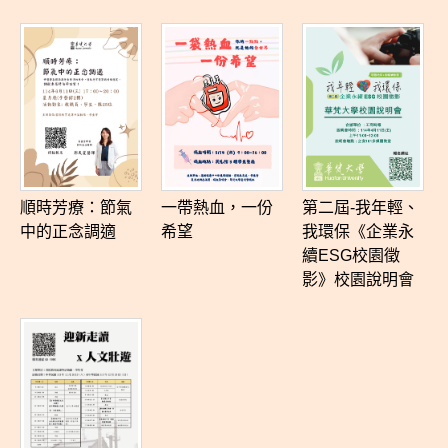
、
順時芳療：節氣
一帶熱血，一份
第二屆-我年輕、
中的正念調適
希望
我環保《企業永
續ESG校園徵
影》校園說明會