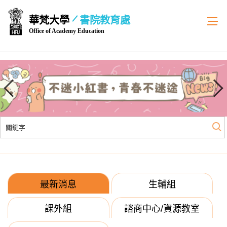
跳
華梵大學
書院教育處
到
Office of Academy Education
主
要
內
容
區
最新消息
生輔組
課外組
諮商中心/資源教室